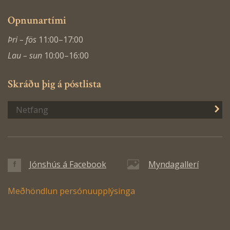
Opnunartími
Þri – fös
11:00–17:00
Lau – sun
10:00–16:00
Skráðu þig á póstlista
S
Jónshús á Facebook
Myndagallerí
Meðhöndlun persónuupplýsinga