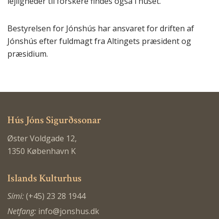
lejligheder til forskere findes også i huset.
Bestyrelsen for Jónshús har ansvaret for driften af
Jónshús efter fuldmagt fra Altingets præsident og
præsidium.
Hús Jóns Sigurðssonar
Øster Voldgade 12,
1350 København K
Islands Kulturhus
Sími:
(+45) 23 28 1944
Netfang:
info@jonshus.dk