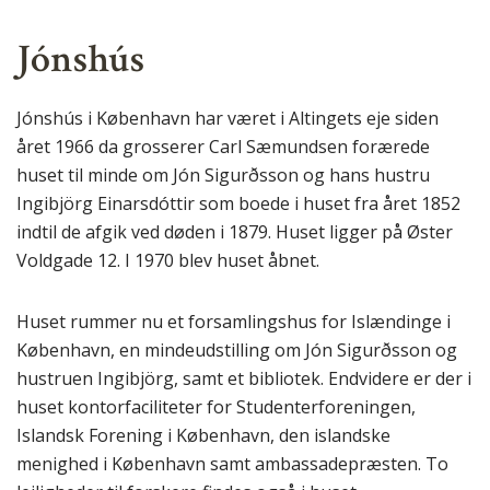
Jónshús
Jónshús i København har været i Altingets eje siden
året 1966 da grosserer Carl Sæmundsen forærede
huset til minde om Jón Sigurðsson og hans hustru
Ingibjörg Einarsdóttir som boede i huset fra året 1852
indtil de afgik ved døden i 1879. Huset ligger på Øster
Voldgade 12. I 1970 blev huset åbnet.
Huset rummer nu et forsamlingshus for Islændinge i
København, en mindeudstilling om Jón Sigurðsson og
hustruen Ingibjörg, samt et bibliotek. Endvidere er der i
huset kontorfaciliteter for Studenterforeningen,
Islandsk Forening i København, den islandske
menighed i København samt ambassadepræsten. To