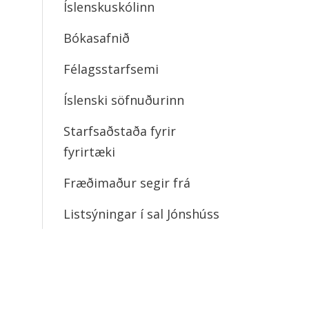
Íslenskuskólinn
Bókasafnið
Félagsstarfsemi
Íslenski söfnuðurinn
Starfsaðstaða fyrir
fyrirtæki
Fræðimaður segir frá
Listsýningar í sal Jónshúss