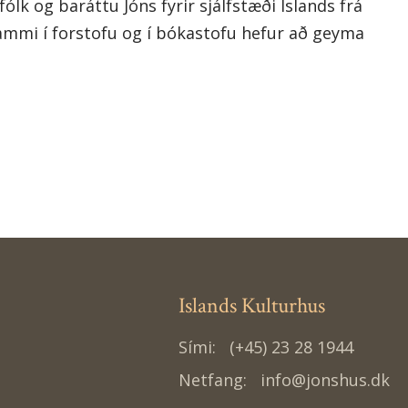
lk og baráttu Jóns fyrir sjálfstæði Íslands frá
rammi í forstofu og í bókastofu hefur að geyma
Islands Kulturhus
Sími:
(+45) 23 28 1944
Netfang:
info@jonshus.dk