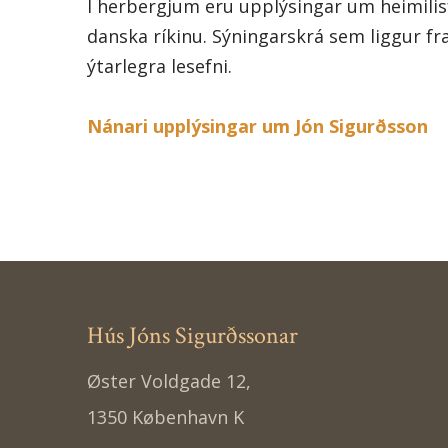
Í herbergjum eru upplýsingar um heimilisfó
danska ríkinu. Sýningarskrá sem liggur f
ýtarlegra lesefni.
Nánari upplýsingar um Jón Sigurðsson
Hús Jóns Sigurðssonar
Øster Voldgade 12,
1350 København K