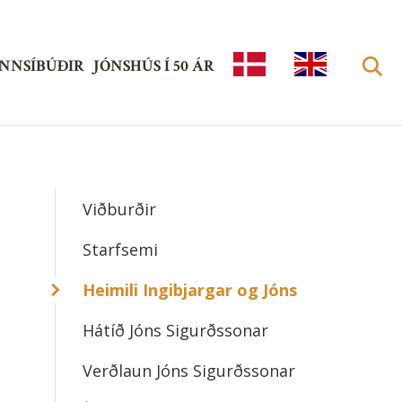
NNSÍBÚÐIR
JÓNSHÚS Í 50 ÁR
ISL
EN
AN
GLI
Leita
DS
SH
KU
Viðburðir
LTU
Starfsemi
RH
Heimili Ingibjargar og Jóns
US
Hátíð Jóns Sigurðssonar
Verðlaun Jóns Sigurðssonar