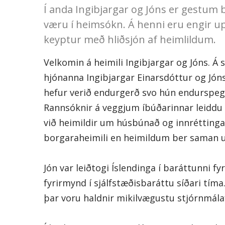
Í anda Ingibjargar og Jóns er gestum
væru í heimsókn. Á henni eru engir 
keyptur með hliðsjón af heimlildum.
Velkomin á heimili Ingibjargar og Jóns. Á s
hjónanna Ingibjargar Einarsdóttur og Jóns
hefur verið endurgerð svo hún endurspeg
Rannsóknir á veggjum íbúðarinnar leiddu í
við heimildir um húsbúnað og innréttingar
borgaraheimili en heimildum ber saman um
Jón var leiðtogi Íslendinga í baráttunni 
fyrirmynd í sjálfstæðisbaráttu síðari tíma
þar voru haldnir mikilvægustu stjórnmál