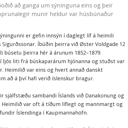
 boðið að ganga um sýninguna eins og þeir
upprunalegir munir heldur var húsbúnaður
ýningunni er gefin innsýn í daglegt líf á heimili
 Sigurðssonar. Íbúðin þeirra við Øster Voldgade 12
li búsetu þeirra hér á árunum 1852–1879.
 ljós liti frá búskaparárum hjónanna og stuðst var
. Heimilið var eins og hvert annað danskt
 að á því hafi verið íslenskur bragur.
fyrir sjálfstæðu sambandi Íslands við Danakonung og
. Heimilið var oft á tíðum líflegt og mannmargt og
afundir Íslendinga í Kaupmannahöfn.