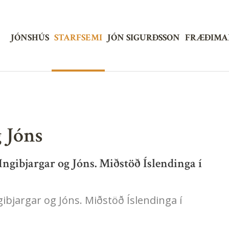
Jónshús
JÓNSHÚS
STARFSEMI
JÓN SIGURÐSSON
FRÆÐIMA
g Jóns
Ingibjargar og Jóns. Miðstöð Íslendinga í
gibjargar og Jóns. Miðstöð Íslendinga í