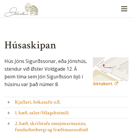
V
Húsaskipan
Hús Jóns Sigurðssonar, eða Jónshús,
stendur við Øster Voldgade 12. Á
þeim tíma sem Jón Sigurðsson bjó í
Götukort.
húsinu var það númer 8.
Kjallari, bókasafn o.fl.
1. hæð, salur/félagsheimili
2. hæð, skrifstofa umsjónarmanns,
fundarherbergi og fræðimannsíbúð