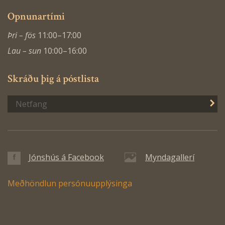
Opnunartími
Þri – fös
11:00–17:00
Lau – sun
10:00–16:00
Skráðu þig á póstlista
S
Jónshús á Facebook
Myndagallerí
Meðhöndlun persónuupplýsinga