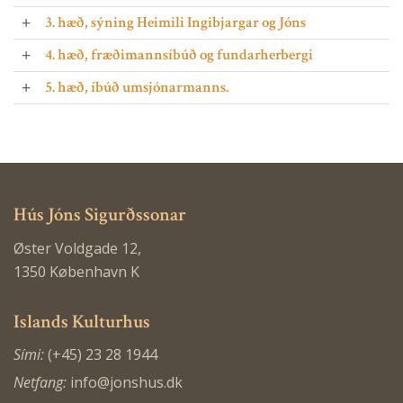
3. hæð, sýning Heimili Ingibjargar og Jóns
4. hæð, fræðimannsíbúð og fundarherbergi
5. hæð, íbúð umsjónarmanns.
Hús Jóns Sigurðssonar
Øster Voldgade 12,
1350 København K
Islands Kulturhus
Sími:
(+45) 23 28 1944
Netfang:
info@jonshus.dk