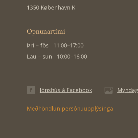
1350 København K
Opnunartími
Þri – fös
11:00–17:00
Lau – sun
10:00–16:00
Jónshús á Facebook
Myndaga
Meðhöndlun persónuupplýsinga