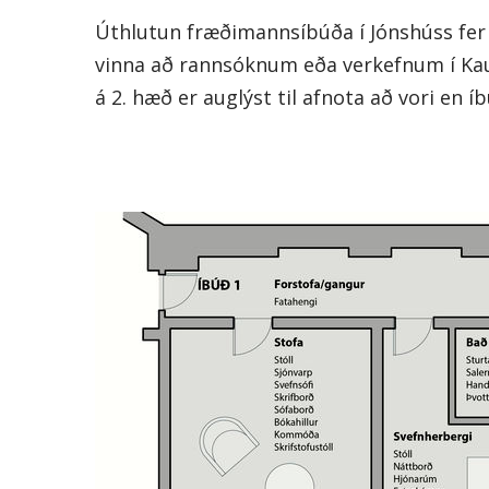
Úthlutun fræðimannsíbúða í Jónshúss fer
vinna að rannsóknum eða verkefnum í Ka
á 2. hæð er auglýst til afnota að vori en í