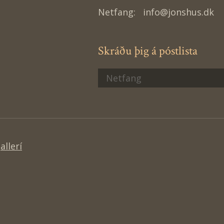
Netfang:
info@jonshus.dk
Skráðu þig á póstlista
llerí