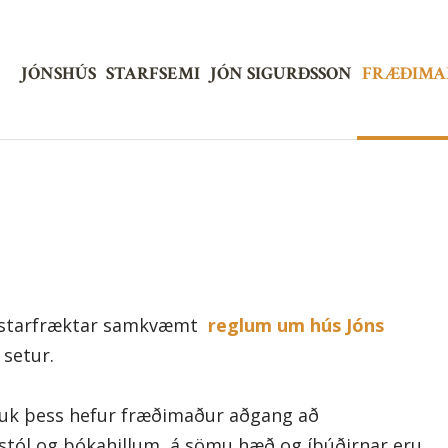
Jónshús
JÓNSHÚS
STARFSEMI
JÓN SIGURÐSSON
FRÆÐIMA
u starfræktar samkvæmt
reglum um hús Jóns
setur.
 auk þess hefur fræðimaður aðgang að
stól og bókahillum, á sömu hæð og íbúðirnar eru.