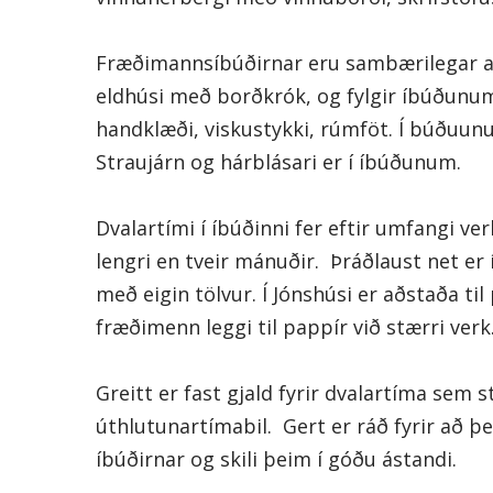
Fræðimannsíbúðirnar eru sambærilegar a
eldhúsi með borðkrók, og fylgir íbúðunu
handklæði, viskustykki, rúmföt. Í búðuunu
Straujárn og hárblásari er í íbúðunum.
Dvalartími í íbúðinni fer eftir umfangi ve
lengri en tveir mánuðir. Þráðlaust net er
með eigin tölvur. Í Jónshúsi er aðstaða til
fræðimenn leggi til pappír við stærri verk
Greitt er fast gjald fyrir dvalartíma sem 
úthlutunartímabil. Gert er ráð fyrir að þ
íbúðirnar og skili þeim í góðu ástandi.