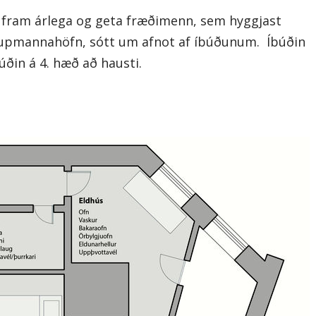
 fram árlega og geta fræðimenn, sem hyggjast
upmannahöfn, sótt um afnot af íbúðunum. Íbúðin
búðin á 4. hæð að hausti.