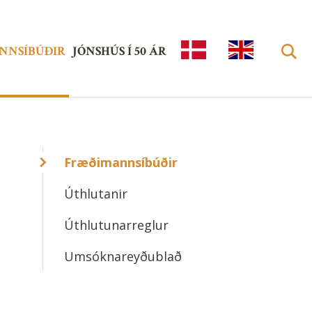
NNSÍBÚÐIR
JÓNSHÚS Í 50 ÁR
ISL
EN
AN
GLI
Leita
DS
SH
KU
Fræðimannsíbúðir
LTU
Úthlutanir
RH
Úthlutunarreglur
US
Umsóknareyðublað