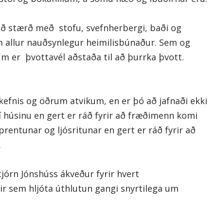
ð stærð með stofu, svefnherbergi, baði og
m allur nauðsynlegur heimilisbúnaður. Sem og
m er þvottavél aðstaða til að þurrka þvott.
rkefnis og öðrum atvikum, en er þó að jafnaði ekki
 í húsinu en gert er ráð fyrir að fræðimenn komi
 prentunar og ljósritunar en gert er ráð fyrir að
.
stjórn Jónshúss ákveður fyrir hvert
eir sem hljóta úthlutun gangi snyrtilega um