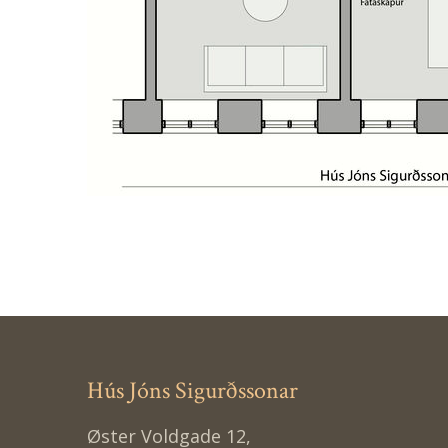
Hús Jóns Sigurðssonar
Øster Voldgade 12,