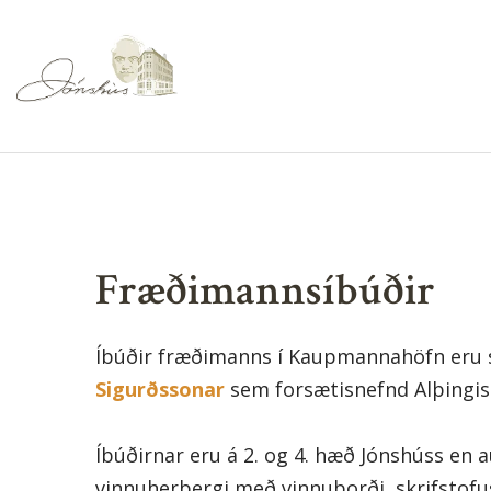
Fræðimannsíbúðir
Íbúðir fræðimanns í Kaupmannahöfn er
Sigurðssonar
sem forsætisnefnd Alþingis 
Íbúðirnar eru á 2. og 4. hæð Jónshúss en
vinnuherbergi með vinnuborði, skrifstofu