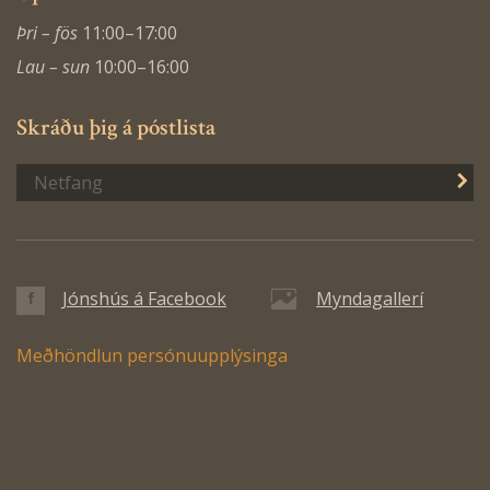
Þri – fös
11:00–17:00
Lau – sun
10:00–16:00
Skráðu þig á póstlista
S
Jónshús á Facebook
Myndagallerí
Meðhöndlun persónuupplýsinga