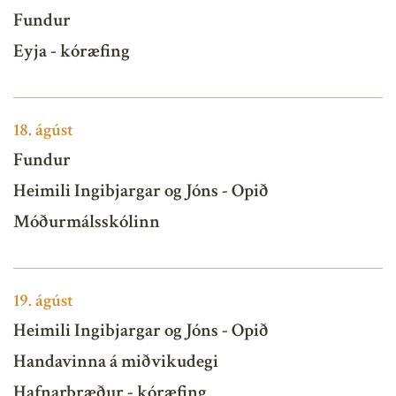
Fundur
Eyja - kóræfing
18.
ágúst
Fundur
Heimili Ingibjargar og Jóns - Opið
Móðurmálsskólinn
19.
ágúst
Heimili Ingibjargar og Jóns - Opið
Handavinna á miðvikudegi
Hafnarbræður - kóræfing