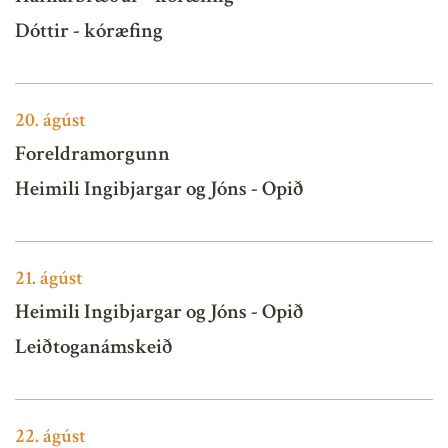
Dóttir - kóræfing
20.
ágúst
Foreldramorgunn
Heimili Ingibjargar og Jóns - Opið
21.
ágúst
Heimili Ingibjargar og Jóns - Opið
Leiðtoganámskeið
22.
ágúst