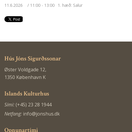
11.6.2026
11:00 - 13:00
1. hæð: Salur
Hús Jóns Sigurðssonar
Øster Voldgade 12,
1350 København K
Islands Kulturhus
Sími:
(+45) 23 28 1944
Netfang:
info@jonshus.dk
Opnunartími