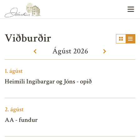
V
Viðburðir
Ágúst
2026
«
»
1.
ágúst
Heimili Ingibargar og Jóns - opið
2.
ágúst
AA - fundur