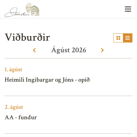
V
Viðburðir
Ágúst
2026
«
»
1.
ágúst
Heimili Ingibargar og Jóns - opið
2.
ágúst
AA - fundur