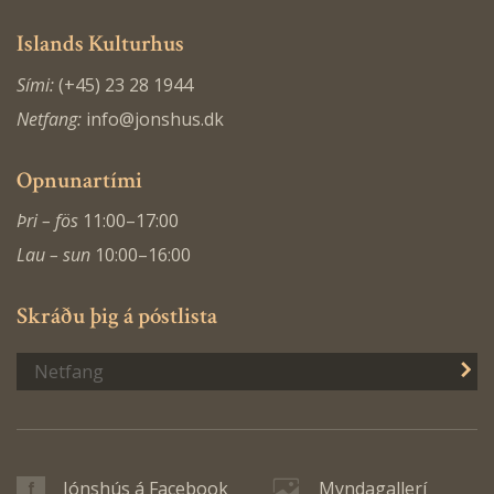
Islands Kulturhus
Sími:
(+45) 23 28 1944
Netfang:
info@jonshus.dk
Opnunartími
Þri – fös
11:00–17:00
Lau – sun
10:00–16:00
Skráðu þig á póstlista
S
Jónshús á Facebook
Myndagallerí