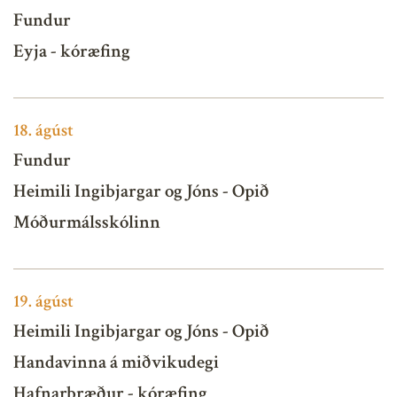
Fundur
Eyja - kóræfing
18.
ágúst
Fundur
Heimili Ingibjargar og Jóns - Opið
Móðurmálsskólinn
19.
ágúst
Heimili Ingibjargar og Jóns - Opið
Handavinna á miðvikudegi
Hafnarbræður - kóræfing