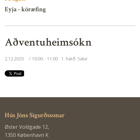
Eyja - kóræfing
Aðventuheimsókn
2.12.2025
10:00 - 11:00
1. hæð: Salur
Hús Jóns Sigurðssonar
Øster Voldgade 12,
1350 København K