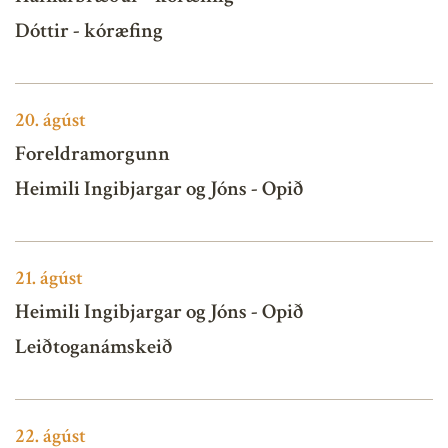
Dóttir - kóræfing
20.
ágúst
Foreldramorgunn
Heimili Ingibjargar og Jóns - Opið
21.
ágúst
Heimili Ingibjargar og Jóns - Opið
Leiðtoganámskeið
22.
ágúst