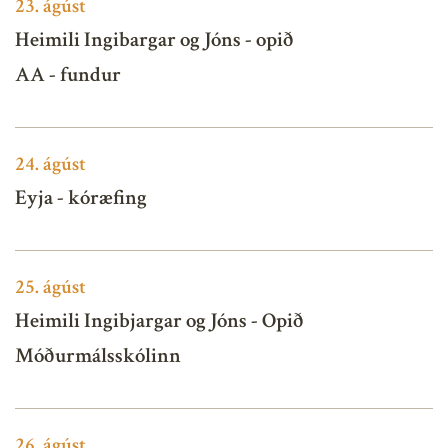
23.
ágúst
Heimili Ingibargar og Jóns - opið
AA - fundur
24.
ágúst
Eyja - kóræfing
25.
ágúst
Heimili Ingibjargar og Jóns - Opið
Móðurmálsskólinn
26.
ágúst