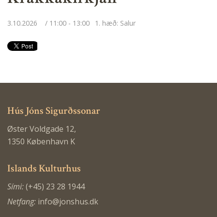
3.10.2026
11:00 - 13:00
1. hæð: Salur
Hús Jóns Sigurðssonar
Øster Voldgade 12,
1350 København K
Islands Kulturhus
Sími:
(+45) 23 28 1944
Netfang:
info@jonshus.dk