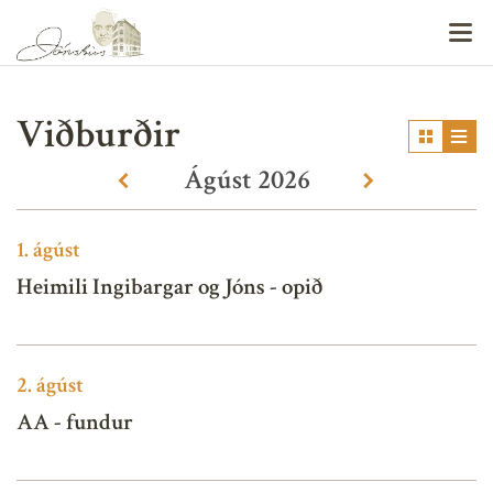
V
Viðburðir
Ágúst
2026
«
»
1.
ágúst
Heimili Ingibargar og Jóns - opið
2.
ágúst
AA - fundur