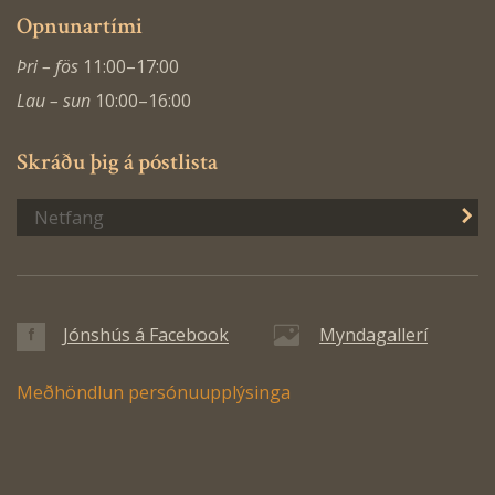
Opnunartími
Þri – fös
11:00–17:00
Lau – sun
10:00–16:00
Skráðu þig á póstlista
S
Jónshús á Facebook
Myndagallerí
Meðhöndlun persónuupplýsinga