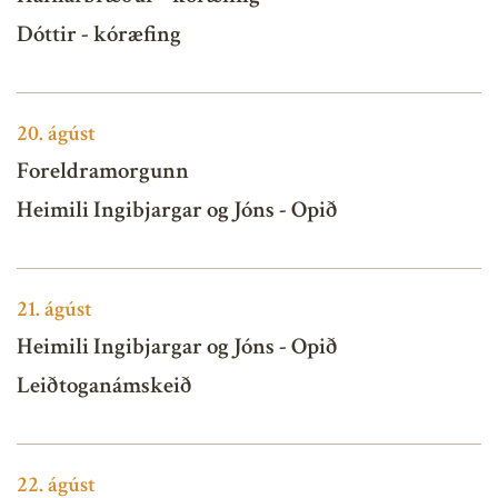
Dóttir - kóræfing
20.
ágúst
Foreldramorgunn
Heimili Ingibjargar og Jóns - Opið
21.
ágúst
Heimili Ingibjargar og Jóns - Opið
Leiðtoganámskeið
22.
ágúst