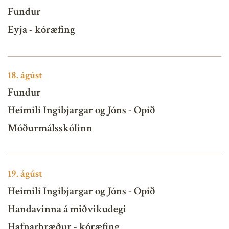
Fundur
Eyja - kóræfing
18.
ágúst
Fundur
Heimili Ingibjargar og Jóns - Opið
Móðurmálsskólinn
19.
ágúst
Heimili Ingibjargar og Jóns - Opið
Handavinna á miðvikudegi
Hafnarbræður - kóræfing