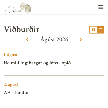
V
Viðburðir
Ágúst
2026
«
»
1.
ágúst
Heimili Ingibargar og Jóns - opið
2.
ágúst
AA - fundur