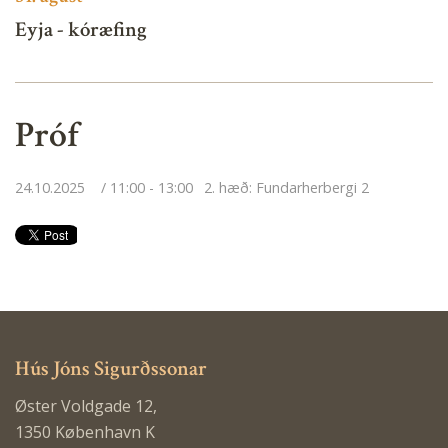
Eyja - kóræfing
Próf
24.10.2025
11:00 - 13:00
2. hæð: Fundarherbergi 2
Hús Jóns Sigurðssonar
Øster Voldgade 12,
1350 København K