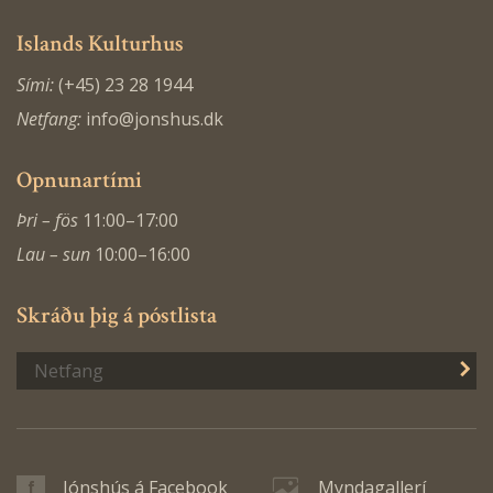
Islands Kulturhus
Sími:
(+45) 23 28 1944
Netfang:
info@jonshus.dk
Opnunartími
Þri – fös
11:00–17:00
Lau – sun
10:00–16:00
Skráðu þig á póstlista
S
Jónshús á Facebook
Myndagallerí