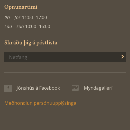
Opnunartími
Þri – fös
11:00–17:00
Lau – sun
10:00–16:00
Skráðu þig á póstlista
S
Jónshús á Facebook
Myndagallerí
Meðhöndlun persónuupplýsinga