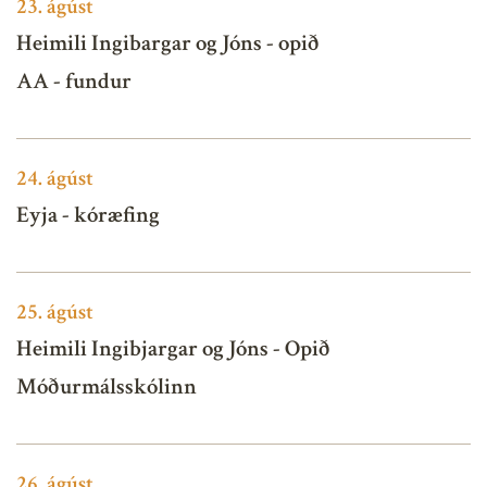
23.
ágúst
Heimili Ingibargar og Jóns - opið
AA - fundur
24.
ágúst
Eyja - kóræfing
25.
ágúst
Heimili Ingibjargar og Jóns - Opið
Móðurmálsskólinn
26.
ágúst