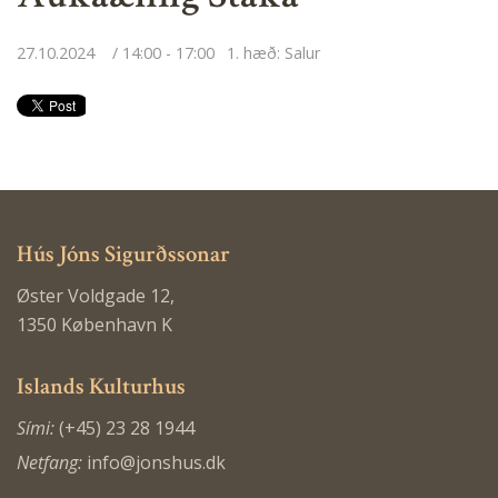
27.10.2024
14:00 - 17:00
1. hæð: Salur
Hús Jóns Sigurðssonar
Øster Voldgade 12,
1350 København K
Islands Kulturhus
Sími:
(+45) 23 28 1944
Netfang:
info@jonshus.dk