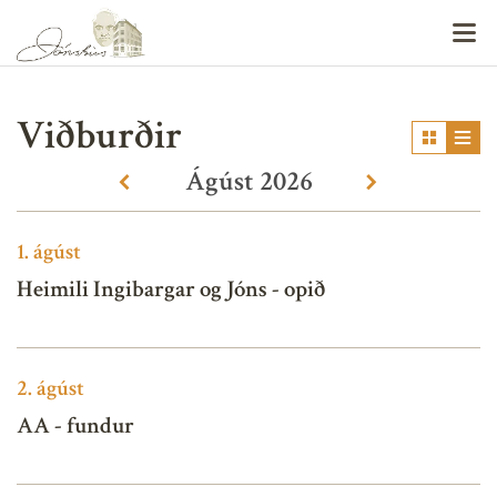
V
Viðburðir
Ágúst
2026
«
»
1.
ágúst
Heimili Ingibargar og Jóns - opið
2.
ágúst
AA - fundur