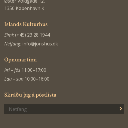
Øster Voldgade 12,
1350 København K
Islands Kulturhus
Sími:
(+45) 23 28 1944
Netfang:
info@jonshus.dk
Opnunartími
Þri – fös
11:00–17:00
Lau – sun
10:00–16:00
Skráðu þig á póstlista
S