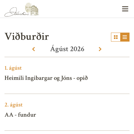
V
Viðburðir
Ágúst
2026
«
»
1.
ágúst
Heimili Ingibargar og Jóns - opið
2.
ágúst
AA - fundur