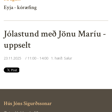
Eyja - kóræfing
Jólastund með Jönu Maríu -
uppselt
23.11.2025
11:00 - 14:00
1. hæð: Salur
Hús Jóns Sigurðssonar