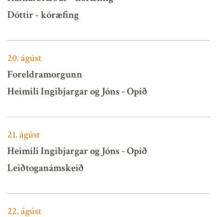
Dóttir - kóræfing
20.
ágúst
Foreldramorgunn
Heimili Ingibjargar og Jóns - Opið
21.
ágúst
Heimili Ingibjargar og Jóns - Opið
Leiðtoganámskeið
22.
ágúst