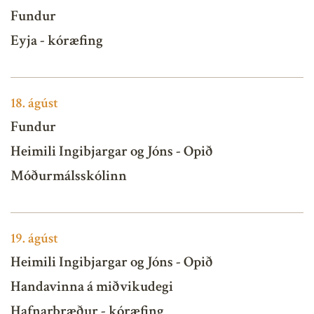
Fundur
Eyja - kóræfing
18.
ágúst
Fundur
Heimili Ingibjargar og Jóns - Opið
Móðurmálsskólinn
19.
ágúst
Heimili Ingibjargar og Jóns - Opið
Handavinna á miðvikudegi
Hafnarbræður - kóræfing