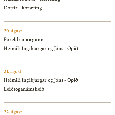
Dóttir - kóræfing
20.
ágúst
Foreldramorgunn
Heimili Ingibjargar og Jóns - Opið
21.
ágúst
Heimili Ingibjargar og Jóns - Opið
Leiðtoganámskeið
22.
ágúst