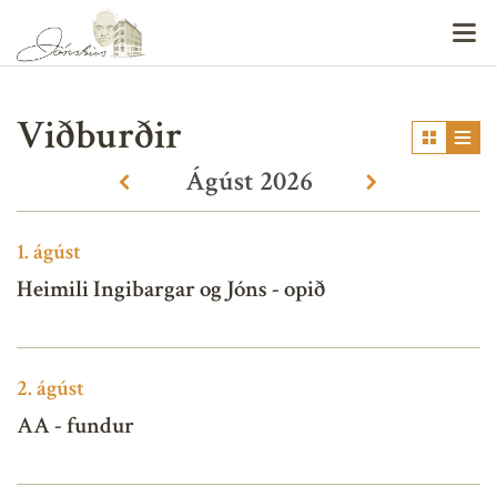
V
Viðburðir
Ágúst
2026
«
»
1.
ágúst
Heimili Ingibargar og Jóns - opið
2.
ágúst
AA - fundur