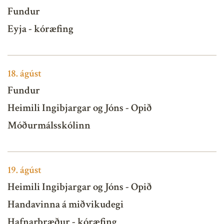
Fundur
Eyja - kóræfing
18.
ágúst
Fundur
Heimili Ingibjargar og Jóns - Opið
Móðurmálsskólinn
19.
ágúst
Heimili Ingibjargar og Jóns - Opið
Handavinna á miðvikudegi
Hafnarbræður - kóræfing