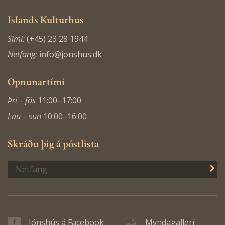
Islands Kulturhus
Sími:
(+45) 23 28 1944
Netfang:
info@jonshus.dk
Opnunartími
Þri – fös
11:00–17:00
Lau – sun
10:00–16:00
Skráðu þig á póstlista
S
Jónshús á Facebook
Myndagallerí