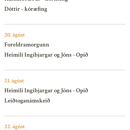
Dóttir - kóræfing
20.
ágúst
Foreldramorgunn
Heimili Ingibjargar og Jóns - Opið
21.
ágúst
Heimili Ingibjargar og Jóns - Opið
Leiðtoganámskeið
22.
ágúst