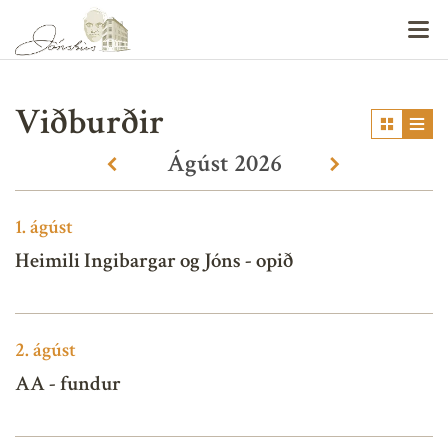
V
Viðburðir
Ágúst
2026
«
»
1.
ágúst
Heimili Ingibargar og Jóns - opið
2.
ágúst
AA - fundur