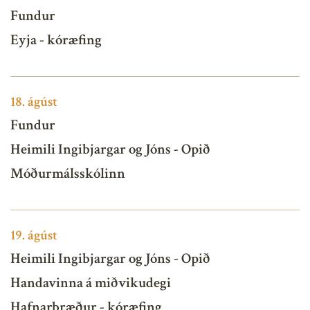
Fundur
Eyja - kóræfing
18.
ágúst
Fundur
Heimili Ingibjargar og Jóns - Opið
Móðurmálsskólinn
19.
ágúst
Heimili Ingibjargar og Jóns - Opið
Handavinna á miðvikudegi
Hafnarbræður - kóræfing