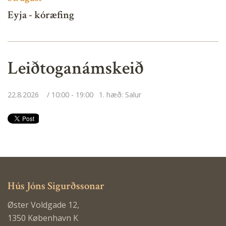
Eyja - kóræfing
Leiðtoganámskeið
22.8.2026
10:00 - 19:00
1. hæð: Salur
Hús Jóns Sigurðssonar
Øster Voldgade 12,
1350 København K