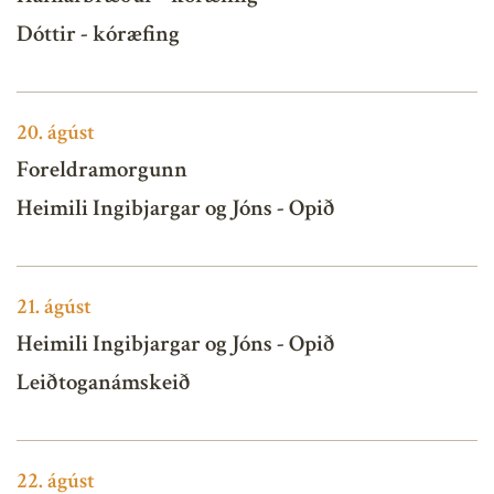
Dóttir - kóræfing
20.
ágúst
Foreldramorgunn
Heimili Ingibjargar og Jóns - Opið
21.
ágúst
Heimili Ingibjargar og Jóns - Opið
Leiðtoganámskeið
22.
ágúst