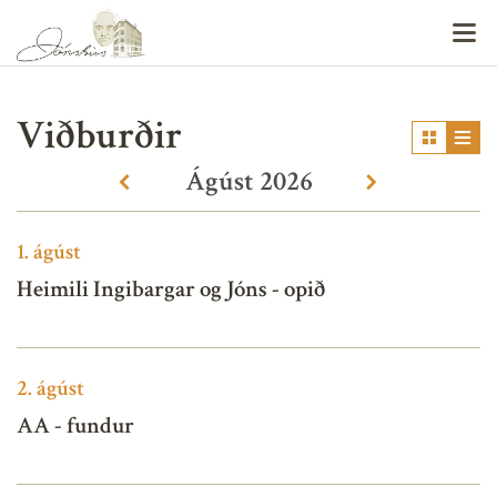
V
Viðburðir
Ágúst
2026
«
»
1.
ágúst
Heimili Ingibargar og Jóns - opið
2.
ágúst
AA - fundur