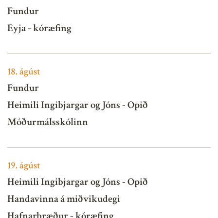
Fundur
Eyja - kóræfing
18.
ágúst
Fundur
Heimili Ingibjargar og Jóns - Opið
Móðurmálsskólinn
19.
ágúst
Heimili Ingibjargar og Jóns - Opið
Handavinna á miðvikudegi
Hafnarbræður - kóræfing