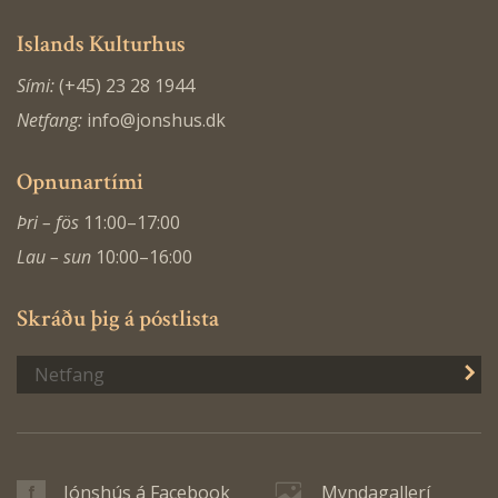
Islands Kulturhus
Sími:
(+45) 23 28 1944
Netfang:
info@jonshus.dk
Opnunartími
Þri – fös
11:00–17:00
Lau – sun
10:00–16:00
Skráðu þig á póstlista
S
Jónshús á Facebook
Myndagallerí