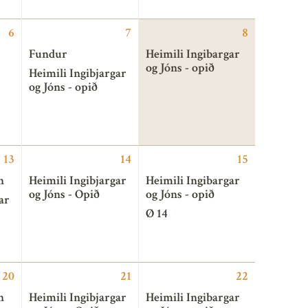
6
7
8
Fundur
Heimili Ingibargar
og Jóns - opið
Heimili Ingibjargar
og Jóns - opið
13
14
15
n
Heimili Ingibjargar
Heimili Ingibargar
og Jóns - Opið
og Jóns - opið
ar
Ø 14
20
21
22
n
Heimili Ingibjargar
Heimili Ingibargar