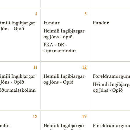
4
5
imili Ingibjargar
Fundur
Fundur
 Jóns - Opið
Heimili Ingibjargar
og Jóns - opið
FKA - DK -
stjórnarfundur
11
12
imili Ingibjargar
Heimili Ingibjargar
Foreldramorgun
 Jóns - Opið
og Jóns - Opið
Heimili Ingibjarg
ðurmálsskólinn
og Jóns - Opið
18
19
ndur
Heimili Ingibjargar
Foreldramorgun