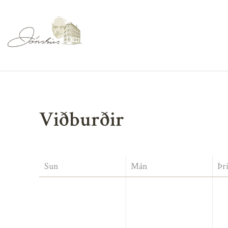
Viðburðir
Sun
Mán
Þr