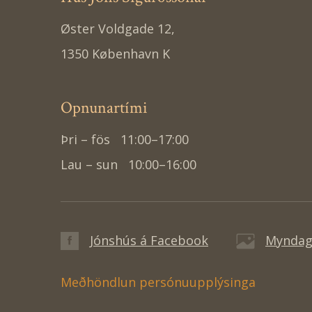
Øster Voldgade 12,
1350 København K
Opnunartími
Þri – fös
11:00–17:00
Lau – sun
10:00–16:00
Jónshús á Facebook
Myndaga
Meðhöndlun persónuupplýsinga