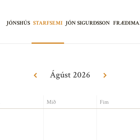
Jónshús
JÓNSHÚS
STARFSEMI
JÓN SIGURÐSSON
FRÆÐIMA
Ágúst
2026
«
»
i
Mið
Fim