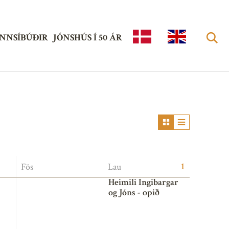
NNSÍBÚÐIR
JÓNSHÚS Í 50 ÁR
ISL
EN
AN
GLI
Leita
DS
SH
KU
LTU
RH
1
Fös
Lau
US
Heimili Ingibargar
og Jóns - opið