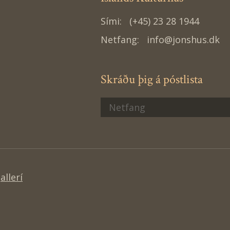
Sími:
(+45) 23 28 1944
Netfang:
info@jonshus.dk
Skráðu þig á póstlista
llerí