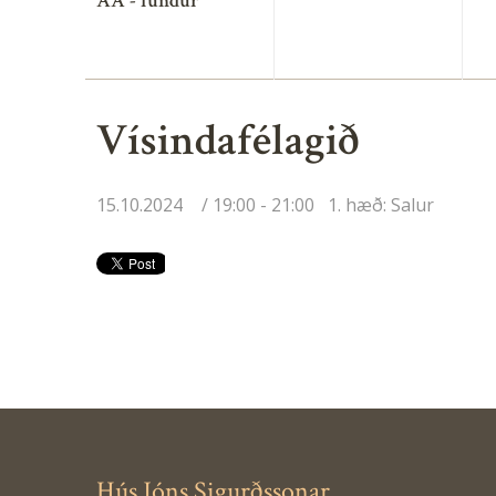
AA - fundur
Vísindafélagið
15.10.2024
19:00 - 21:00
1. hæð: Salur
Hús Jóns Sigurðssonar