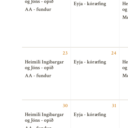
og Jóns - opið
Eyja - kóræfing
He
AA - fundur
og
Mó
23
24
Heimili Ingibargar
Eyja - kóræfing
He
og Jóns - opið
og
AA - fundur
Mó
30
31
Heimili Ingibargar
Eyja - kóræfing
og Jóns - opið