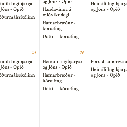
og Jóns - Opið
imili Ingibjargar
Heimili Ingibjarg
 Jóns - Opið
Handavinna á
og Jóns - Opið
miðvikudegi
ðurmálsskólinn
Hafnarbræður -
kóræfing
Dóttir - kóræfing
25
26
imili Ingibjargar
Heimili Ingibjargar
Foreldramorgun
 Jóns - Opið
og Jóns - Opið
Heimili Ingibjarg
ðurmálsskólinn
Hafnarbræður -
og Jóns - Opið
kóræfing
Dóttir - kóræfing