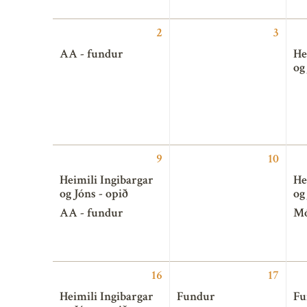
2
3
AA - fundur
He
og
9
10
Heimili Ingibargar
He
og Jóns - opið
og
AA - fundur
Mó
16
17
Heimili Ingibargar
Fundur
Fu